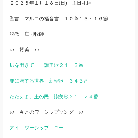
２０２６年１月１８日(日) 主日礼拝
聖書：マルコの福音書 １０章１３～１６節
説教：庄司牧師
♪♪ 賛美 ♪♪
扉を開きて 讃美歌２１ ３番
罪に満てる世界 新聖歌 ３４３番
たたえよ、主の民 讃美歌２１ ２４番
♪♪ 今月のワーシップソング ♪♪
アイ ワーシップ ユー