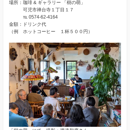
場所：珈琲 & ギャラリー 「樹の萌」
可児市禅台寺１丁目１７
℡ 0574-62-4164
金額：ドリンク代
（例 ホットコーヒー １杯５００円）