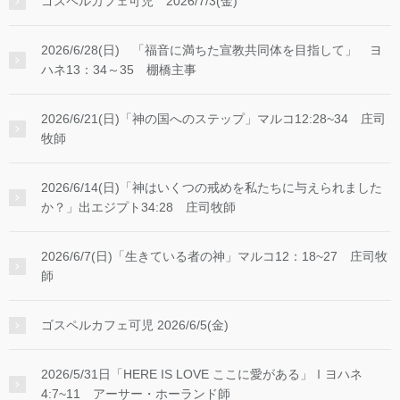
ゴスペルカフェ可児 2026/7/3(金)
2026/6/28(日) 「福音に満ちた宣教共同体を目指して」 ヨ
ハネ13：34～35 棚橋主事
2026/6/21(日)「神の国へのステップ」マルコ12:28~34 庄司
牧師
2026/6/14(日)「神はいくつの戒めを私たちに与えられました
か？」出エジプト34:28 庄司牧師
2026/6/7(日)「生きている者の神」マルコ12：18~27 庄司牧
師
ゴスペルカフェ可児 2026/6/5(金)
2026/5/31日「HERE IS LOVE ここに愛がある」Ⅰヨハネ
4:7~11 アーサー・ホーランド師